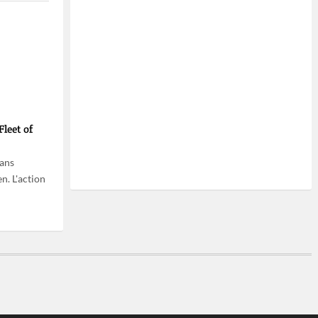
leet of
dans
n. L'action