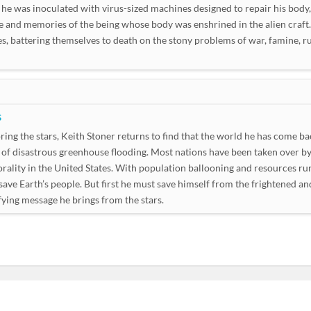
he was inoculated with virus-sized machines designed to repair his body
edge and memories of the being whose body was enshrined in the alien craf
s, battering themselves to death on the stony problems of war, famine, 
s
ing the stars, Keith Stoner returns to find that the world he has come ba
s of disastrous greenhouse flooding. Most nations have been taken over b
ality in the United States. With population ballooning and resources ru
 save Earth’s people. But first he must save himself from the frightened an
ying message he brings from the stars.