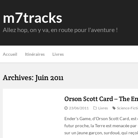
m7tracks
Allez hop, on y va, en route pour l'aventure !
Accueil
Itinéraires
Livres
Archives: Juin 2011
Orson Scott Card – The E
23/06/2011
Livres
Science-Fict
Ender's Game, d'Orson Scott Card, est 
futur proche, la Terre est menacée par 
sur un jeune garçon, surdoué, qui reço