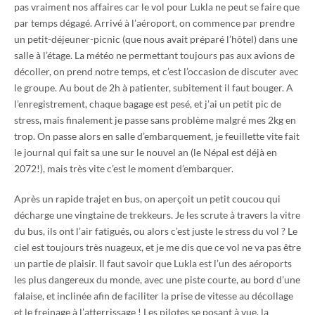
pas vraiment nos affaires car le vol pour Lukla ne peut se faire que
par temps dégagé. Arrivé à l’aéroport, on commence par prendre
un petit-déjeuner-picnic (que nous avait préparé l’hôtel) dans une
salle à l’étage. La météo ne permettant toujours pas aux avions de
décoller, on prend notre temps, et c’est l’occasion de discuter avec
le groupe. Au bout de 2h à patienter, subitement il faut bouger. A
l’enregistrement, chaque bagage est pesé, et j’ai un petit pic de
stress, mais finalement je passe sans problème malgré mes 2kg en
trop. On passe alors en salle d’embarquement, je feuillette vite fait
le journal qui fait sa une sur le nouvel an (le Népal est déjà en
2072!), mais très vite c’est le moment d’embarquer.
Après un rapide trajet en bus, on aperçoit un petit coucou qui
décharge une vingtaine de trekkeurs. Je les scrute à travers la vitre
du bus, ils ont l’air fatigués, ou alors c’est juste le stress du vol ? Le
ciel est toujours très nuageux, et je me dis que ce vol ne va pas être
un partie de plaisir. Il faut savoir que Lukla est l’un des aéroports
les plus dangereux du monde, avec une piste courte, au bord d’une
falaise, et inclinée afin de faciliter la prise de vitesse au décollage
et le freinage à l’atterrissage ! Les pilotes se posant à vue, la