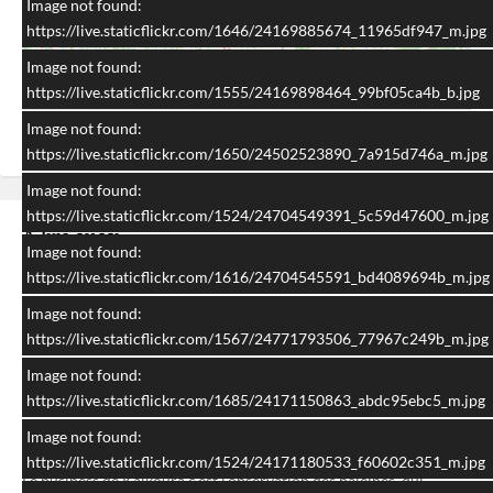
Image not found:
https://live.staticflickr.com/1646/24169885674_11965df947_m.jpg
Image not found:
i
https://live.staticflickr.com/1555/24169898464_99bf05ca4b_b.jpg
Image not found:
https://live.staticflickr.com/1650/24502523890_7a915d746a_m.jpg
Image not found:
https://live.staticflickr.com/1524/24704549391_5c59d47600_m.jpg
A lire aussi
Image not found:
https://live.staticflickr.com/1616/24704545591_bd4089694b_m.jpg
Image not found:
https://live.staticflickr.com/1567/24771793506_77967c249b_m.jpg
Image not found:
https://live.staticflickr.com/1685/24171150863_abdc95ebc5_m.jpg
Image not found:
New Zealand #29 – Kaikoura
https://live.staticflickr.com/1524/24171180533_f60602c351_m.jpg
Le business de Kaikoura c'est l'observation des baleines, qui