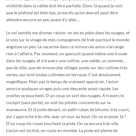
visibilité dans la vallée doit être parfaite. Donc là quand je vois
que le plafond est bien bas, je me dis qu’on devrait peut-être
attendre encore un peu avant d’y aller…
Le vol semble me donner raison: on est en plein dans les nuages, et
je vois sur le visage de mes compagnons de trek que tout le monde
angoisse un peu. Le vacarme dans ce minuscule avion n’arrange
rien à l’affaire. Par moment, on aperçoit quand même une trouée
dans les nuages, et à travers une colline, une vallée, un sommet…
pas de ville, que de minuscules villages posés sur des collines très
vertes, qui sont toutes cultivées en terrasse. C’est absolument
magnifique. Mais pas le temps de vraiment apprécier, l’avion
amorce quelques virages puis une descente assez rapide. Les
oreilles se bouchent. D’un coup on sort des nuages. A travers le
cockpit (sans porte), on voit les pilotes concentrés sur la
manœuvre. Et là juste devant, un petit ruban de bitume, très court,
qui s’approche très vite, avec un mur au bout. On va se poser là ?
D’un coup les roues touchent la piste. On va encore très vite.
L’avion est incliné, on roule en montée. La piste est pleine de