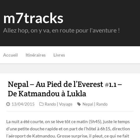
m7tracks
Allez hop, on y va, en route pour l'aventure !
Accueil
Itinéraires
Livres
Nepal – Au Pied de l’Everest #1.1 –
De Katmandou à Lukla
13/04/2015
Rando
|
Voyage
Nepal
|
Rando
La nuit a été courte, on se lève tôt ce matin (5h45), juste le temps
d’une petite douche rapide et on part de l’hôtel à 6h15, direction
l’aéroport de Katmandou. Grosse surprise, il pleut, ce qui ne fait