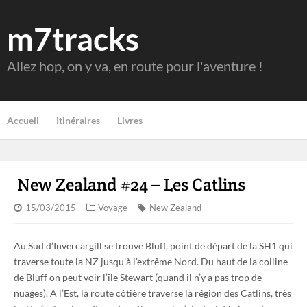
m7tracks
Allez hop, on y va, en route pour l'aventure !
Accueil
Itinéraires
Livres
New Zealand #24 – Les Catlins
15/03/2015
Voyage
New Zealand
Au Sud d’Invercargill se trouve Bluff, point de départ de la SH1 qui
traverse toute la NZ jusqu’à l’extrême Nord. Du haut de la colline
de Bluff on peut voir l’île Stewart (quand il n’y a pas trop de
nuages). A l’Est, la route côtière traverse la région des Catlins, très