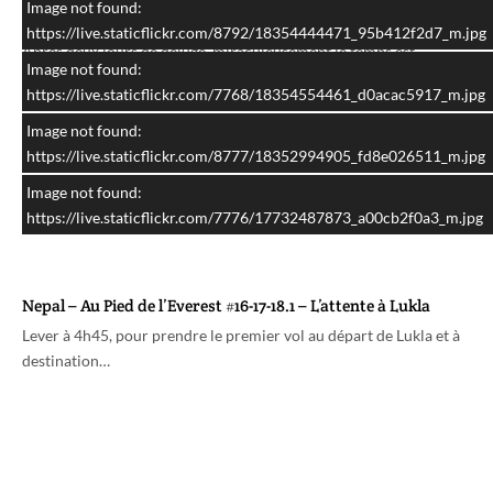
Image not found:
New Zealand #17 – Franz Josef Glacier
https://live.staticflickr.com/8792/18354444471_95b412f2d7_m.jpg
Après deux jours de déluge, miraculeusement le temps est
Image not found:
magnifique ce matin. Ce qui tombe…
https://live.staticflickr.com/7768/18354554461_d0acac5917_m.jpg
Image not found:
https://live.staticflickr.com/8777/18352994905_fd8e026511_m.jpg
Image not found:
https://live.staticflickr.com/7776/17732487873_a00cb2f0a3_m.jpg
Nepal – Au Pied de l’Everest #16-17-18.1 – L’attente à Lukla
Lever à 4h45, pour prendre le premier vol au départ de Lukla et à
destination…