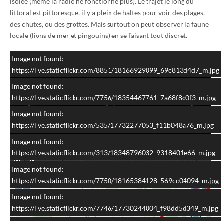
isolée (même la radio ne fonctionne plus). Le trajet le long du
littoral est pittoresque, il y a plein de haltes pour voir des plages,
des chutes, ou des grottes. Mais surtout on peut observer la faune
locale (lions de mer et pingouins) en se faisant tout discret.
Image not found:
https://live.staticflickr.com/8851/18166929099_69c813d4d7_m.jpg
Image not found:
https://live.staticflickr.com/7756/18354467761_7a68f8c0f3_m.jpg
Image not found:
https://live.staticflickr.com/535/17732277053_f11b048a76_m.jpg
Image not found:
https://live.staticflickr.com/313/18348796032_9318401e66_m.jpg
–
/
17
Image not found:
https://live.staticflickr.com/7750/18165384128_569cc04094_m.jpg
+
⤢
Image not found:
−
https://live.staticflickr.com/7746/17730244004_f98dd5d349_m.jpg